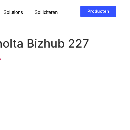
Producten
Solutions
Solliciteren
nolta Bizhub 227
s