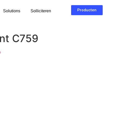
Producten
Solutions
Solliciteren
int C759
s