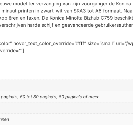
nieuwe model ter vervanging van zijn voorganger de Konica
er minuut printen in zwart-wit van SRA3 tot A6 formaat. Naa
 kopiëren en faxen. De Konica Minolta Bizhub C759 beschikt 
erschrijven harde schijf en geavanceerde gebruikersauthenti
lor” hover_text_color_override=”#fff” size=”small” url=”/
verride=””]
 pagina's, 60 tot 80 pagina's, 80 pagina's of meer
annen