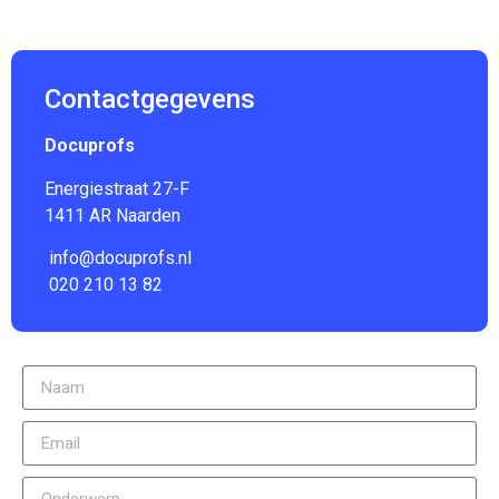
Contactgegevens
Docuprofs
Energiestraat 27-F
1411 AR Naarden
info@docuprofs.nl
020 210 13 82