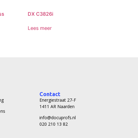
ss
DX C3826i
Lees meer
Contact
ng
Energiestraat 27-F
1411 AR Naarden
ens
info@docuprofs.nl
020 210 13 82