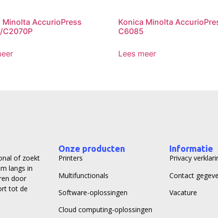
 Minolta AccurioPress
Konica Minolta AccurioPre
/C2070P
C6085
meer
Lees meer
Onze producten
Informatie
onal of zoekt
Printers
Privacy verklari
m langs in
Multifunctionals
Contact gegev
ren door
rt tot de
Software-oplossingen
Vacature
Cloud computing-oplossingen